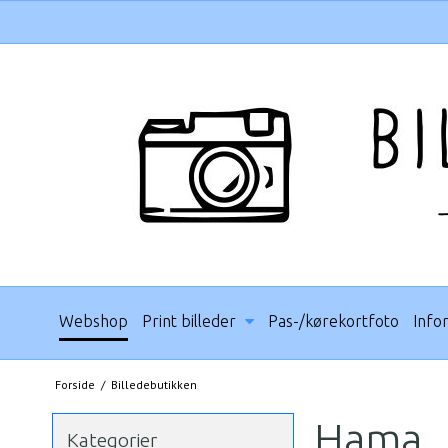
Webshop
Print billeder
Pas-/kørekortfoto
Info
Forside
/
Billedebutikken
Hama
Kategorier