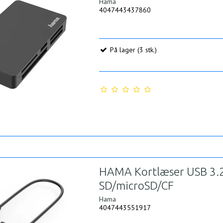
Hama
4047443437860
På lager (3 stk.)
HAMA Kortlæser USB 3.2
SD/microSD/CF
Hama
4047443551917