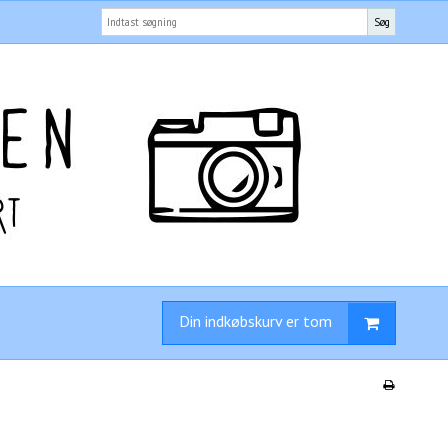
Søg
Din indkøbskurv er tom