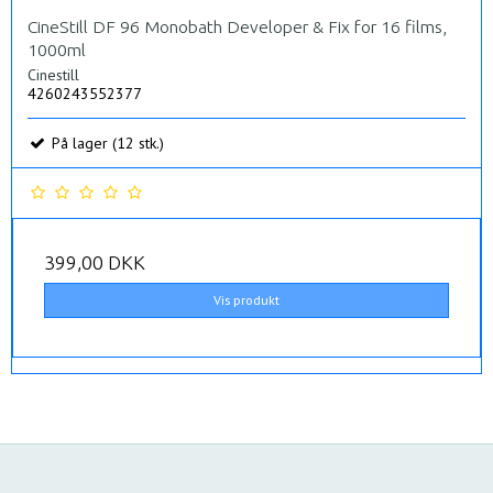
CineStill DF 96 Monobath Developer & Fix for 16 films,
1000ml
Cinestill
4260243552377
På lager (12 stk.)
399,00 DKK
Vis produkt