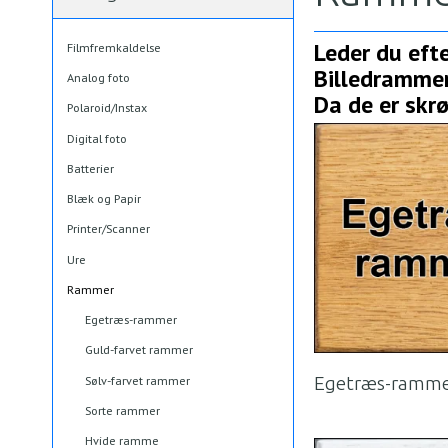
Leder du eft
Filmfremkaldelse
Billedrammer
Analog foto
Da de er skr
Polaroid/Instax
Digital foto
Batterier
Blæk og Papir
Printer/Scanner
Ure
Rammer
Egetræs-rammer
Guld-farvet rammer
Egetræs-ramm
Sølv-farvet rammer
Sorte rammer
Hvide ramme