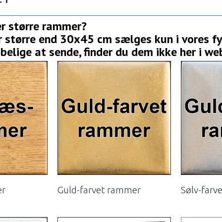
er større rammer?
 større end 30x45 cm sælges kun i vores fys
øbelige at sende, finder du dem ikke her i w
er
Guld-farvet rammer
Sølv-farv