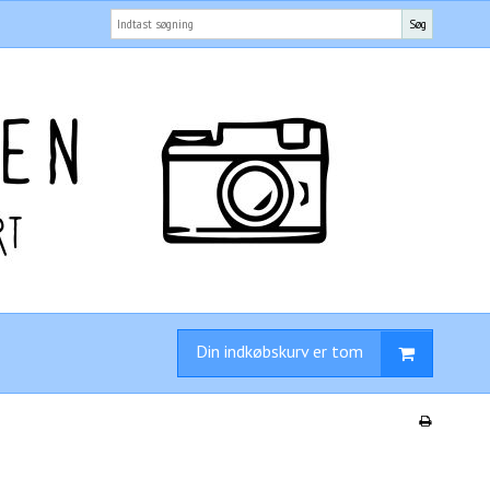
Søg
Din indkøbskurv er tom