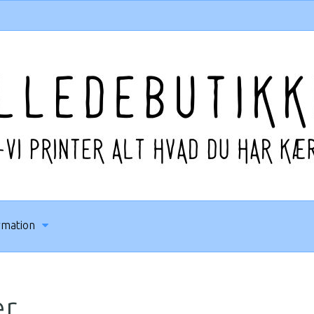
rmation
r