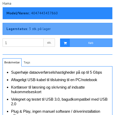
Hama
Model/Varenr.:
4047443437860
Lagerstatus:
3
stk.
på lager
stk.
Køb
Beskrivelse
Tags
Superhøje dataoverførselshastigheder på op til 5 Gbps
Aftageligt USB-kabel til tilslutning til en PC/notebook
Kortlæser til læsning og skrivning af indsatte
hukommelseskort
Velegnet og testet til USB 3.0, bagudkompatibel med USB
2.0
Plug & Play, ingen manuel software / driverinstallation