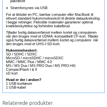
påkrævet
Strømforsynes via USB
For at tilslutte en PC, bærbar computer eller MacBook til
ethvert standard hukommelseskort til direkte dataudveksling
i begge retninger. Fleksible materialer garanterer optimal
knækbeskyttelse og forhindrer kabelbrud.
Tillader hurtig dataoverførsel mellem kortet og computeren
når den bruges med et UDMA -kompatibelt CF-kort. Tillader
også hurtig dataoverførsel mellem kortet og computere når
den bruges med et UHS-I-SD-kort.
Hukommelseskort:
SD / SDHC / SDXC
MicroSD / microSDHC / microSDXC
MMC / MMC Plus / MMC 4.0
MS / MS Duo / MS PRO Duo / MS PRO-HG
CompactFlash I & II
xD kort
Hvad er der i æsken?
1 USB-kortlæser
1 USB-kabel
Relaterede produkter