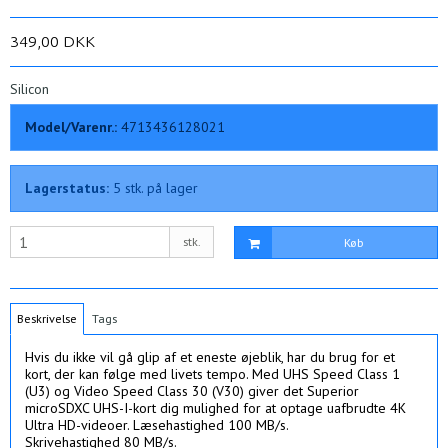
349,00 DKK
Silicon
Model/Varenr.:
4713436128021
Lagerstatus:
5
stk.
på lager
stk.
Køb
Beskrivelse
Tags
Hvis du ikke vil gå glip af et eneste øjeblik, har du brug for et
kort, der kan følge med livets tempo. Med UHS Speed Class 1
(U3) og Video Speed Class 30 (V30) giver det Superior
microSDXC UHS-I-kort dig mulighed for at optage uafbrudte 4K
Ultra HD-videoer. Læsehastighed 100 MB/s.
Skrivehastighed 80 MB/s.