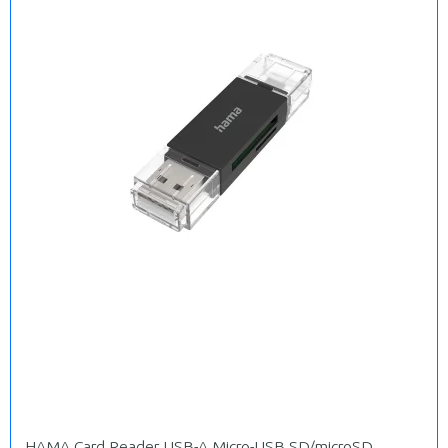
HAMA Card Reader USB-A Micro-USB SD/microSD